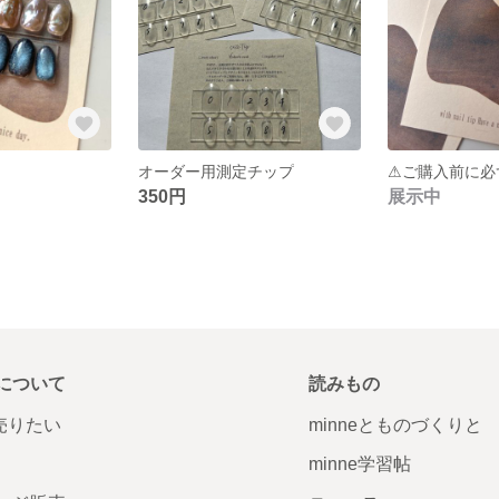
オーダー用測定チップ
⚠︎ご購入前に
350円
展示中
について
読みもの
で売りたい
minneとものづくりと
minne学習帖