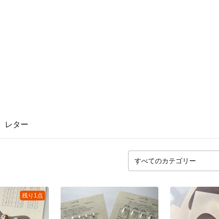
レター
残り1点