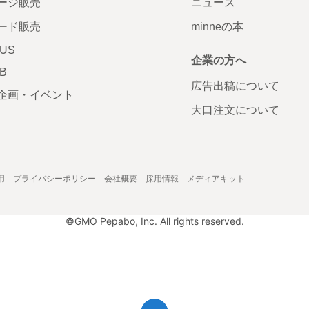
ージ販売
ニュース
ード販売
minneの本
LUS
企業の方へ
AB
広告出稿について
企画・イベント
大口注文について
用
プライバシーポリシー
会社概要
採用情報
メディアキット
©GMO Pepabo, Inc. All rights reserved.