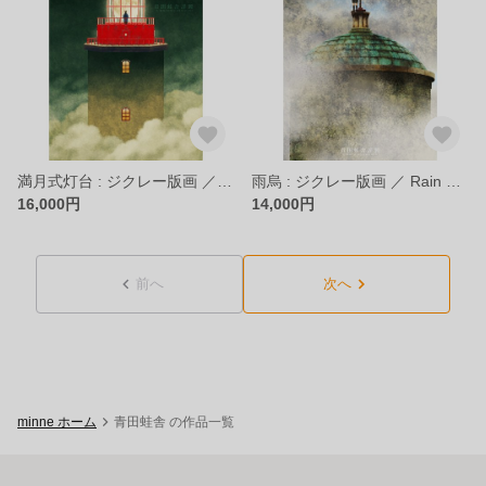
満月式灯台 : ジクレー版画 ／ Full Moon Lighthouse : Giclee Print
雨烏 : ジクレー版画 ／ Rain Crow : Giclee Print
16,000円
14,000円
前へ
次へ
minne ホーム
青田蛙舎 の作品一覧