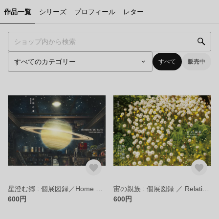
作品一覧
シリーズ
プロフィール
レター
すべて
販売中
星澄む郷 : 個展図録／Home of the Beautiful Stars：Exhibition Catalog
宙の親族 : 個展図録 ／ Relatives of the Sky : Exhibition Catalog
600円
600円