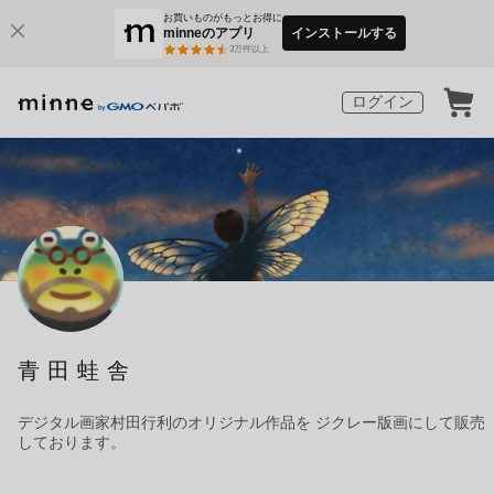
お買いものがもっとお得に
minneのアプリ
インストールする
3
万件以上
ログイン
青田蛙舎
デジタル画家村田行利のオリジナル作品を ジクレー版画にして販売
しております。