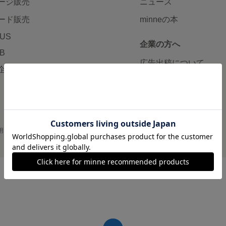
ージ販売
ニュース
ード販売
minneの本
LUS
企業の方へ
AB
広告出稿について
企画・イベント
大口注文について
用
プライバシーポリシー
会社概要
採用情報
メディアキット
©GMO Pepabo, Inc. All rights reserved.