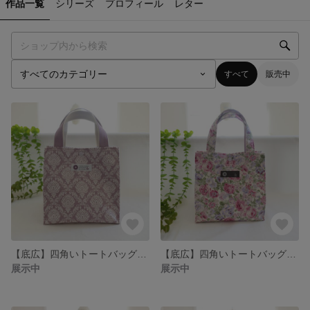
作品一覧
シリーズ
プロフィール
レター
すべて
販売中
【底広】四角いトートバッグ(ダマスク柄 ピンク) ✣サブバッグ ✣お弁当入れ ✣コンビニにも
【底広】四角いトートバッグ(ロココ調 ローズ) ✣サブバッグ ✣お弁当入れ ✣コンビニにも
展示中
展示中