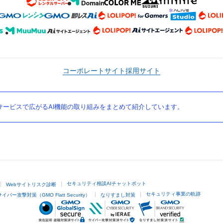
コーポレートサイト
採用サイト
ービスで広がるAI機能の取り組みをまとめて紹介しています。
セキュリティ相談AIチャットボット
Webサイトリスク診断
セキュリティ事業の軌跡
サイバー攻撃対策（GMO Flatt Security）
なりすまし対策