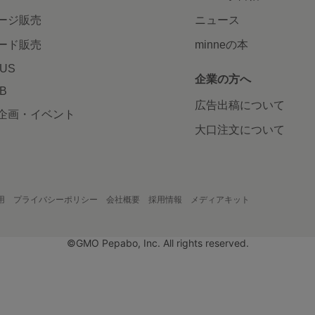
ージ販売
ニュース
ード販売
minneの本
LUS
企業の方へ
AB
広告出稿について
企画・イベント
大口注文について
用
プライバシーポリシー
会社概要
採用情報
メディアキット
©GMO Pepabo, Inc. All rights reserved.