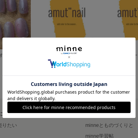
みカラー 001
計測用チップ
サイズオーダー
200円
展示中
について
読みもの
で売りたい
minneとものづくりと
minne学習帖