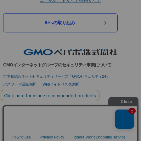
AIへの取り組み
GMOインターネットグループのセキュリティ事業について
世界初総合ネットセキュリティサービス「GMOセキュリティ24」
パスワード漏洩診断
Webサイトリスク診断
セキュリティ相談AIチャットボット
実在証明・盗聴対策
サイバー攻撃対策（GMOサイバーセキュリティ byイエラエ）
サイバー攻撃対策（GMO Flatt Security）
なりすまし対策
セキュリティ事業の軌跡