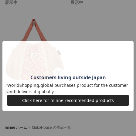
展示中
展示中
🌸お花のナチュラルグラニーバッグ(ピンク色)
展示中
minne ホーム
MakoHouse の作品一覧