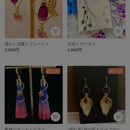
透かし花蝶とフューシャ
王冠イヤーカフ
2,500円
1,000円
残り1点
残り1点
夜桜のタッセルピアス
ｰ照紅葉ｰ赤の石とリーフのピアス