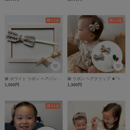
残り1点
残り1点
麻 ホワイト リボン ヘアバンド 💫˚✧₊⁎ ベビー ♡ キッズ 麻のヘアバンド 🏝✨
麻 リボン ヘアクリップ 🌵˚✧₊⁎ 2個1set 麻のリボン✨ ベビー キッズ
1,500円
1,300円
残り1点