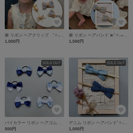
麻 リボン ヘアクリップ ˚✧₊⁎ 麻のヘアクリップ 🏝✨ 小さいお子さまから大人まで✨
麻 リボン ヘアバンド 💫˚✧₊⁎ ベビー ♡ キッズ 麻のヘアバンド 🏝✨
1,000円
1,500円
SOLD OUT
SOLD OUT
バイカラー リボン ヘアゴム💫 3color 2個で1set♡
デニム リボン ヘアバンド˚✧₊⁎ ベビー ♡ キッズ ライトブルー（薄い色のデニム）＆ インディゴブルー（濃い色のデニム）
500円
1,000円