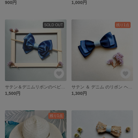
900円
1,000円
SOLD OUT
残り1点
サテン＆デニムリボンのベビーヘアバンド˚✧₊⁎ 綺麗めカジュアル✨
サテン ＆ デニム のリボン ヘアクリップ˚✧₊⁎ クリップが小さめなのでお子様から大人までお使い頂けます✨
1,500円
1,300円
残り1点