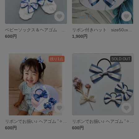
ベビーソックス＆ヘアゴム 3点 set 親子♡姉妹♡お揃いで♡ プレゼント、出産祝いにも♪
リボン付きハット size50㎝ ˚✧₊⁎ ベビー ✿ キッズ
600円
1,900円
残り1点
SOLD OUT
リボンでお揃い♪ ヘアゴム ˚✧₊⁎ ママと♡姉妹で♡お揃い♡ 浴衣や甚平にも♪ ゴム付け替え可能
リボンでお揃い♪ ヘアゴム ˚✧₊⁎ ママと♡姉妹で♡お揃い♡ ゴム付け替え可能
600円
600円