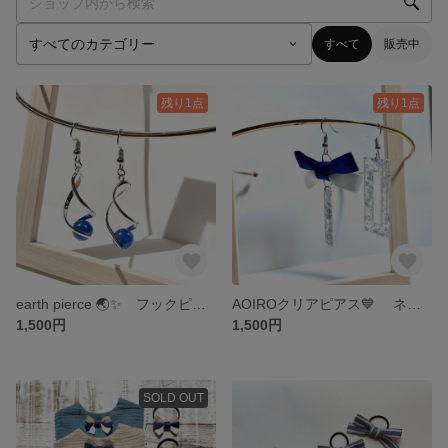
すべて
販売中
残り1点
残り1点
earth pierce 🌏✨ フックピアス
AOIROクリアピアス💙 ネイビー ×ホワイトのリボン🫧 揺れる フックピアス✨ 軽いアクリルピアス ˚✧₊⁎
1,500円
1,500円
SOLD OUT