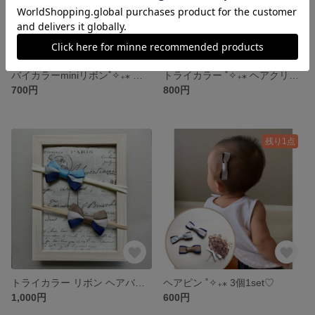
バイカラーminiリボン˚✧₊⁎ ベビーヘアゴム 2個1set ネイビー × ホワイト ネイビー × ライトブラウン ゴム付け替え可能♪
トライカラー ˚✧₊⁎ ヘアクリップ 🫧 ベビー キッズ
700円
800円
残り1点
トライカラー リボン ヘアバンド ˚✧₊⁎ ベビー ✿ キッズ
ヘアピン ˚✧₊⁎ 3個1set♡
1,000円
600円