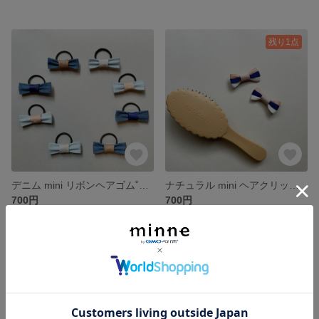
残り1点
デニム mini リボンヘアゴム˚✧₊⁎ ライトブルー（薄い色のデニム） ✿ インディゴ（濃い色のデニム） ゴム付け替え可能♪
ナチュラル mini ヘアクリップ ˚✧₊⁎
700円
700円