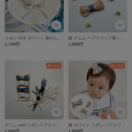
リボン 付き ホワイト 麦わら帽子 ˚✧₊⁎ size約52 ベビー ＊ キッズ
麻 デニム ヘアクリップ🏝✨ 麻＆デニムのおしゃれアイテム💙
1,700円
1,500円
残り1点
残り1点
デニム mini リボンヘアクリップ˚✧₊⁎ ライトブルー（薄い色のデニム） ✿ インディゴ（濃い色のデニム） 4個1set 🫐
麻 ホワイト リボン ヘアクリップ ˚✧₊⁎ 麻のヘアクリップ🏝✨ 小さいお子さまから大人まで✨
1,000円
1,000円