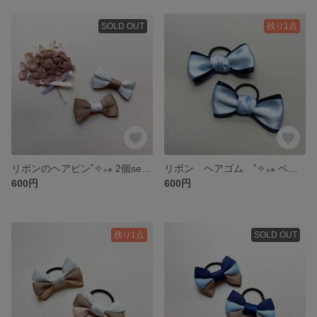
SOLD OUT
残り1点
リボンのヘアピン˚✧₊⁎ 2個set ベビー キッズ
リボン ヘアゴム ˚✧₊⁎ ベビー キッズ
600円
600円
残り1点
SOLD OUT