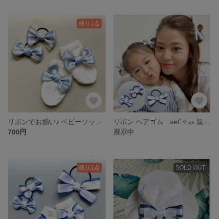
残り1点
リボンでお揃い♪ ベビーソックス＆ヘアゴム 2点set♡ プレゼント 出産祝い
リボン ヘアゴム set˚✧₊⁎ 親子 ♡ 姉妹 ♡ お揃いで♡ 単品でも販売可能♪
700円
展示中
残り1点
SOLD OUT