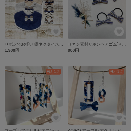
リボンでお揃い 蝶ネクタイスタイ ＆ ヘアゴム 2点set˚✧₊⁎ ラスト、グレーのみ˚✧₊⁎
リネン素材リボンヘアゴム˚✧₊⁎ ベビー キッズ ネイビー × ベージュ ゴム付け替え可能♪
1,900円
900円
残り1点
残り1点
マーブルアクリルピアス˚✧₊⁎ アクリルなので軽いのに存在感は抜群✨ 透明感のあるシックなデザイン˚✧₊⁎
AOIRO マーブル アクリル ピアス💙ネイビーリボン付き 透明感のあるワンランク上のシックなデザイン˚✧₊⁎