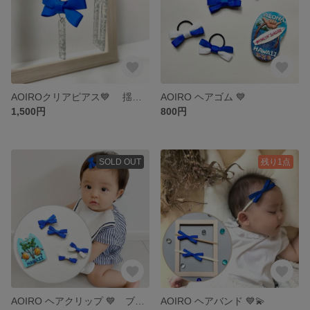
AOIROクリアピアス💙 揺れるフックピアス✨ 左右のデザインが違う アクリルピアス ˚✧₊⁎
AOIRO ヘアゴム 💙
1,500円
800円
SOLD OUT
残り1点
AOIRO ヘアクリップ 💙 ブルー ／ ブルー & ホワイト ベビー キッズ ヘアアクセサリー ベビー、 キッズ から 大人 まで˚✧₊⁎
AOIRO ヘアバンド 💙💫