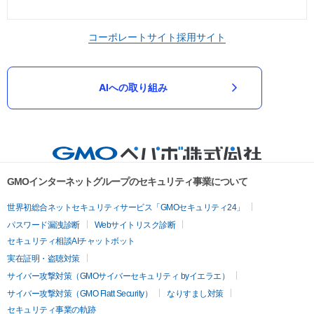
コーポレートサイト
採用サイト
AIへの取り組み
GMOインターネットグループのセキュリティ事業について
世界初総合ネットセキュリティサービス「GMOセキュリティ24」
パスワード漏洩診断
Webサイトリスク診断
セキュリティ相談AIチャットボット
実在証明・盗聴対策
サイバー攻撃対策（GMOサイバーセキュリティ byイエラエ）
サイバー攻撃対策（GMO Flatt Security）
なりすまし対策
セキュリティ事業の軌跡