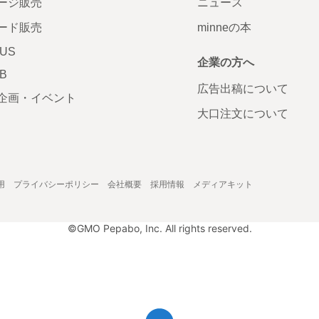
ージ販売
ニュース
ード販売
minneの本
LUS
企業の方へ
AB
広告出稿について
企画・イベント
大口注文について
用
プライバシーポリシー
会社概要
採用情報
メディアキット
©GMO Pepabo, Inc. All rights reserved.