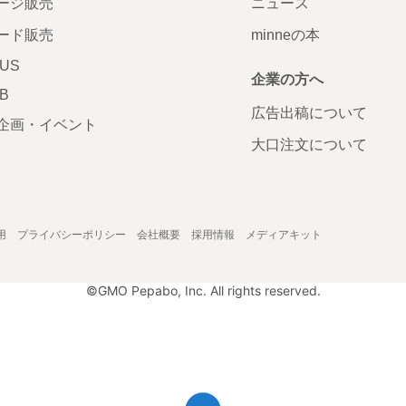
ージ販売
ニュース
ード販売
minneの本
LUS
企業の方へ
AB
広告出稿について
企画・イベント
大口注文について
用
プライバシーポリシー
会社概要
採用情報
メディアキット
©GMO Pepabo, Inc. All rights reserved.