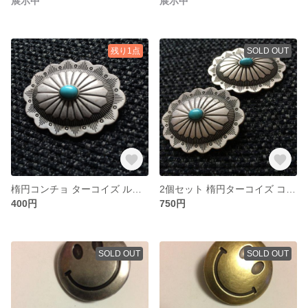
展示中
展示中
残り1点
SOLD OUT
楕円コンチョ ターコイズ ループ式 ズパゲッティ
2個セット 楕円ターコイズ コンチョ シルバー
400円
750円
SOLD OUT
SOLD OUT