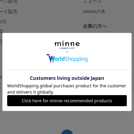
ージ販売
ニュース
ード販売
minneの本
LUS
企業の方へ
AB
広告出稿について
企画・イベント
大口注文について
用
プライバシーポリシー
会社概要
採用情報
メディアキット
©GMO Pepabo, Inc. All rights reserved.