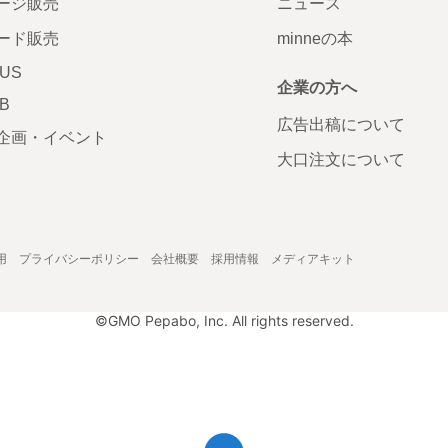
ージ販売
ニュース
ード販売
minneの本
LUS
企業の方へ
AB
広告出稿について
企画・イベント
大口注文について
用
プライバシーポリシー
会社概要
採用情報
メディアキット
©GMO Pepabo, Inc. All rights reserved.