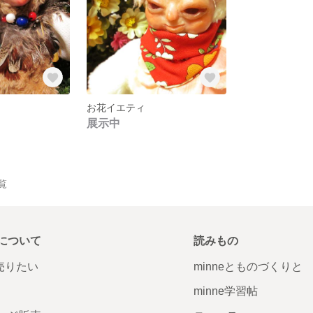
お花イエティ
展示中
一覧
について
読みもの
で売りたい
minneとものづくりと
minne学習帖