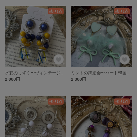
残り1点
残り1点
水彩のしずく〜ヴィンテージボタン×ペイント加工ビーズピアス
ミントの舞踏会〜ハート韓国ボタン×ミントチュールとリボンのピアス
2,000円
2,300円
残り1点
残り1点