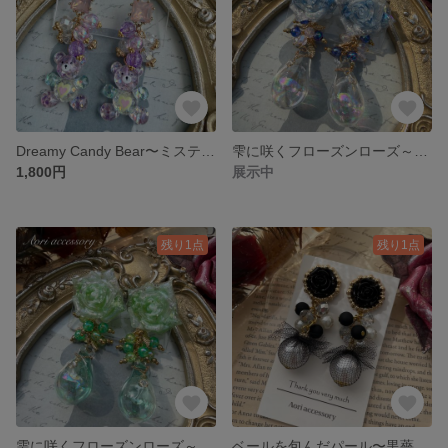
Dreamy Candy Bear〜ミスティピンク韓国ポスト×キャンディーベアピアス
雫に咲くフローズンローズ～★水入りガラスドロップの幻想ピアス
1,800円
展示中
残り1点
残り1点
雫に咲くフローズンローズ～★水入りガラスドロップの幻想ピアス
ベールを包んだパール〜黒薔薇韓国ボタン×チュールパールピアス