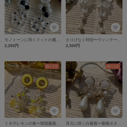
モノトーンに咲くドットの魔法〜韓国ボタン×クリアドット柄フラワーピアス
さりげなく特別〜ヴィンテージボタン×フロスト花びら＆リーフの揺れるピアス
2,250円
2,300円
残り1点
残り1点
ミモザレモンの春〜韓国薔薇ボタンの煌めきフラワーピアス
耳元に咲く白薔薇〜薔薇ボタン×コットンパール風ティアドロップピアス