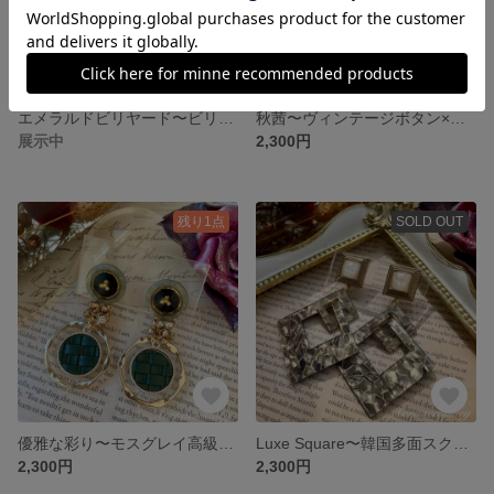
エメラルドビリヤード〜ビリヤードグリーン多面韓国ポスト×シャイングリーンビーズのアシンメトリーピアス
秋茜〜ヴィンテージボタン×韓国製ボルドー糸巻きピアス
展示中
2,300円
残り1点
SOLD OUT
優雅な彩り〜モスグレイ高級国産ボタン×エバーグリーンレザーチャームピアス
Luxe Square〜韓国多面スクエアボタン×韓国シェル調ダブルスクエアピアス
2,300円
2,300円