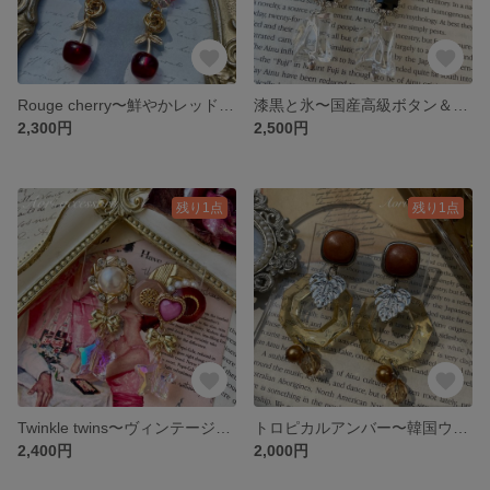
Rouge cherry〜鮮やかレッド韓国ボタン×ダークチェリーピアス
漆黒と氷〜国産高級ボタン＆ヴィンテージボタン×ロックアイスピアス
2,300円
2,500円
残り1点
残り1点
Twinkle twins〜ヴィンテージ＆韓国ボタン×ぷっくりオーロラ星ピアス
トロピカルアンバー〜韓国ウッドボタン×クリアイエロー六角形ピアス
2,400円
2,000円