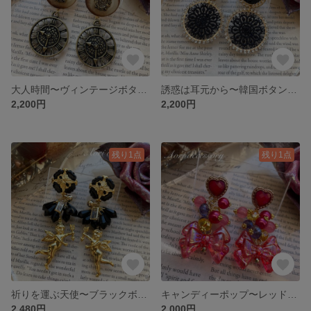
大人時間〜ヴィンテージボタン×アンティーク調懐中時計ピアス
誘惑は耳元から〜韓国ボタン×韓国ブラックレースピアス
2,200円
2,200円
残り1点
残り1点
祈りを運ぶ天使〜ブラックボタン×ゴールドエンジェルピアス
キャンディーポップ〜レッド多面ハート韓国ボタン×クリアレッドリボンピアス
2,480円
2,000円