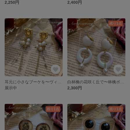
2,250円
2,400円
残り1点
耳元に小さなブーケを〜ヴィンテージボタン×ブーケチェーンピアス
白林檎の花咲く丘で〜林檎ボタン×オーロラサークルピアス
展示中
2,300円
残り1点
残り1点