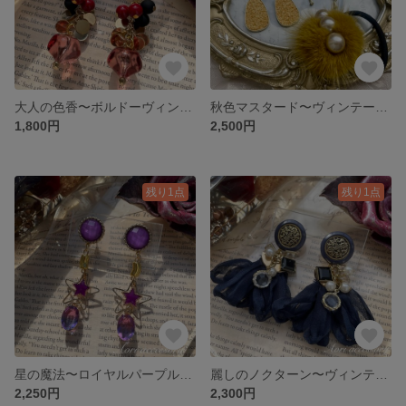
大人の色香〜ボルドーヴィンテージボタン×ワインレッドちゅるんビーズピアス
秋色マスタード〜ヴィンテージボタンピアス＆ボリュームミンクヘアゴムのゴージャス3点セット
1,800円
2,500円
残り1点
残り1点
星の魔法〜ロイヤルパープル多面韓国ボタン×バイカラー多面チャームピアス
麗しのノクターン〜ヴィンテージボタン×ネイビーブルーシフォンピアス
2,250円
2,300円