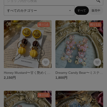
すべて
販売中
残り1点
残り1点
Honey Mustard〜甘く艶めく、大人のマスタード★ボタンピアス
Dreamy Candy Bear〜ミスティピンク韓国ポスト×キャンディーベアピアス
2,150円
1,800円
残り1点