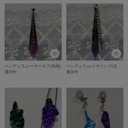
ペンデュラム•イヤーカフ(光桃)
ペンデュラム•イヤリング(光紫)☆店頭販売•完売☆
展示中
展示中