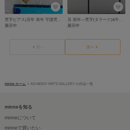
梵字ピアス(丑年·寅年 守護梵字タラーク：虚空像菩薩)
丑·寅年―梵字(タラーク)&牛の頭蓋骨―イアリング
展示中
展示中
前へ
次へ
minne ホーム
AO-NEKO-YMT'S GALLERY の作品一覧
minneを知る
minneについて
minneで買いたい