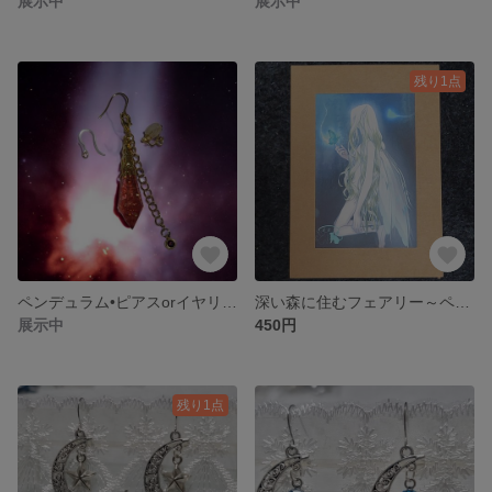
展示中
展示中
残り1点
ペンデュラム•ピアスorイヤリング(獄炎)☆店頭販売☆
深い森に住むフェアリー～ペーパースタンド入り～
展示中
450円
残り1点