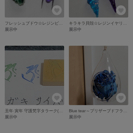
フレッシュブドウ☆レジンピアス
キラキラ貝殻☆レジンイヤリング
展示中
展示中
丑年·寅年 守護梵字タラーク(虚空蔵菩薩)スタンプ
Blue tear～プリザーブドフラワー～
展示中
展示中