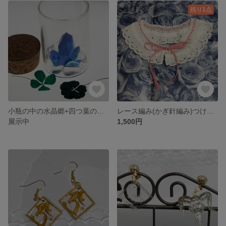
残り1点
小瓶の中の水晶郷+四つ葉のクローバー・五つ葉のクローバー(プリザーブドフラワー)
レース編み(かぎ針編み)つけ襟(襟もの)綿レース付き
展示中
1,500円