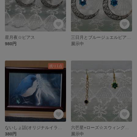
星月夜☆ピアス
三日月とブルージュエルピアス☆店頭にて完売☆
980円
展示中
残り1点
ないしょ話(オリジナルイラスト/木製フォトフレーム入り)
六芒星+ローズ☆スウィングジュエリーピアス(完売)
380円
展示中