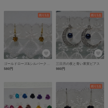
残り1点
残り1点
ゴールドローズ&シルバークラウン ピアス
三日月の夜と青い果実ピアス
580円
980円
残り1点