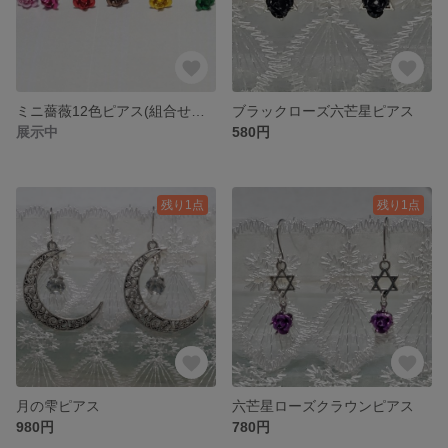
ミニ薔薇12色ピアス(組合せ自由)
ブラックローズ六芒星ピアス
展示中
580円
残り1点
残り1点
月の雫ピアス
六芒星ローズクラウンピアス
980円
780円