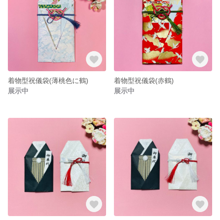
着物型祝儀袋(薄桃色に鶴)
着物型祝儀袋(赤鶴)
展示中
展示中