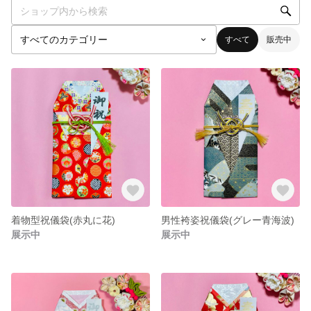
すべて
販売中
着物型祝儀袋(赤丸に花)
男性袴姿祝儀袋(グレー青海波)
展示中
展示中