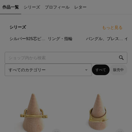
作品一覧
シリーズ
プロフィール
レター
シリーズ
もっと見る
0
点
0
点
0
点
シルバー925芯ピアス
リング・指輪
バングル、ブレスレット
イ
すべて
販売中