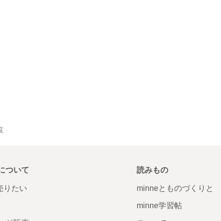
覧
について
読みもの
で売りたい
minneとものづくりと
minne学習帖