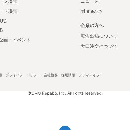
ージ販売
ニュース
ード販売
minneの本
LUS
企業の方へ
AB
広告出稿について
企画・イベント
大口注文について
用
プライバシーポリシー
会社概要
採用情報
メディアキット
©GMO Pepabo, Inc. All rights reserved.