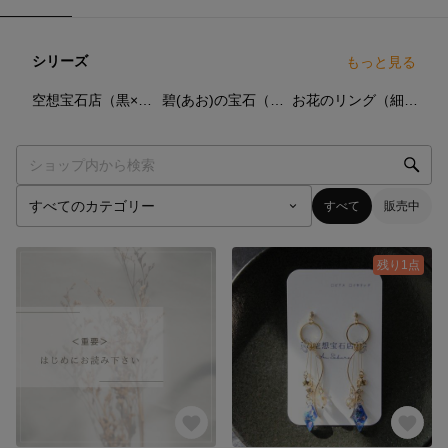
シリーズ
もっと見る
0
点
0
点
0
点
空想宝石店（黒×お花のアクセサリー）
碧(あお)の宝石（空想宝石店）
お花のリング（細身）
すべて
販売中
残り1点