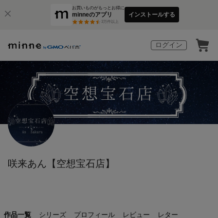
お買いものがもっとお得に
minneのアプリ
インストールする
3
万件以上
ログイン
咲来あん【空想宝石店】
作品一覧
シリーズ
プロフィール
レビュー
レター