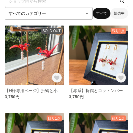
すべて
販売中
SOLD OUT
残り1点
【H様専用ページ】折鶴と小さな3連パールのゆらゆらイヤリング
【赤系】折鶴とコットンパールのゆらゆらイヤリング
3,750円
3,750円
残り1点
残り1点