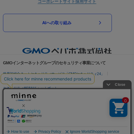
コーポレートサイト
採用サイト
AIへの取り組み
GMOインターネットグループのセキュリティ事業について
世界初総合ネットセキュリティサービス「GMOセキュリティ24」
パスワード漏洩診断
Webサイトリスク診断
セキュリティ相談AIチャットボット
実在証明・盗聴対策
サイバー攻撃対策（GMOサイバーセキュリティ byイエラエ）
サイバー攻撃対策（GMO Flatt Security）
なりすまし対策
セキュリティ事業の軌跡