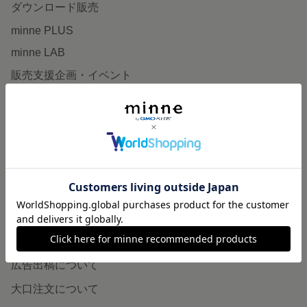
ダウンロード販売
minne PLUS
minne LAB
販売支援企画・イベント
読みもの
minneとものづくりと
minne学習帖
ニュース
minneの本
企業の方へ
広告出稿について
大口注文について