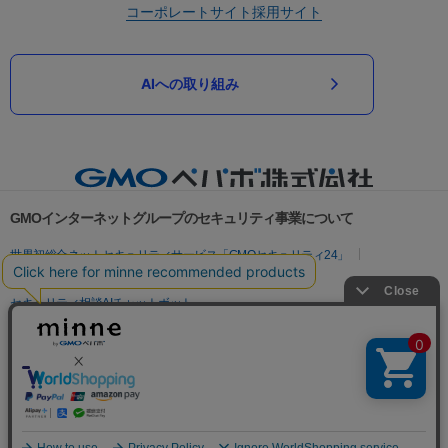
コーポレートサイト
採用サイト
AIへの取り組み
GMOインターネットグループのセキュリティ事業について
世界初総合ネットセキュリティサービス「GMOセキュリティ24」
パスワード漏洩診断
Webサイトリスク診断
セキュリティ相談AIチャットボット
実在証明・盗聴対策
サイバー攻撃対策（GMOサイバーセキュリティ byイエラエ）
サイバー攻撃対策（GMO Flatt Security）
なりすまし対策
セキュリティ事業の軌跡