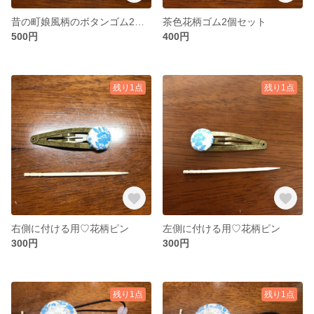
昔の町娘風柄のボタンゴム2個セット
茶色花柄ゴム2個セット
500円
400円
残り1点
残り1点
右側に付ける用♡花柄ピン
左側に付ける用♡花柄ピン
300円
300円
残り1点
残り1点