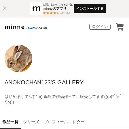
お買いものがもっとお得に
minneのアプリ
インストールする
3
万件以上
ログイン
ANOKOCHAN123'S GALLERY
はじめまして♡(´˘`๑) 母娘で作品作って、販売してます(((o(*ﾟ▽ﾟ
*)o)))
作品一覧
シリーズ
プロフィール
レター