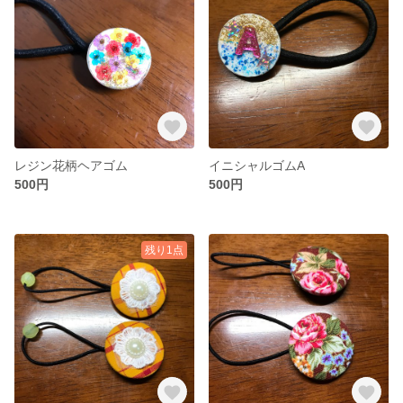
レジン花柄ヘアゴム
イニシャルゴムA
500円
500円
残り1点