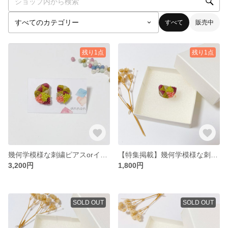
すべて
販売中
残り1点
残り1点
幾何学模様な刺繍ピアスorイヤリング*コケリウム
【特集掲載】幾何学模様な刺繍リング*コケリウム
3,200円
1,800円
SOLD OUT
SOLD OUT