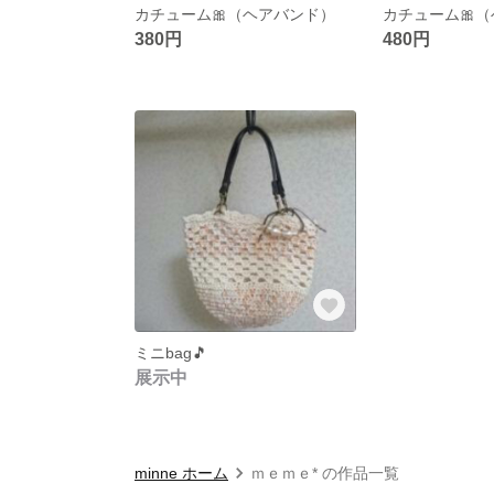
カチューム🎀（ヘアバンド）
カチューム🎀
380円
480円
ミニbag🎵
展示中
minne ホーム
ｍｅｍｅ* の作品一覧