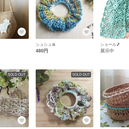
シュシュ🎀
ショール🎵
480円
展示中
SOLD OUT
SOLD OUT