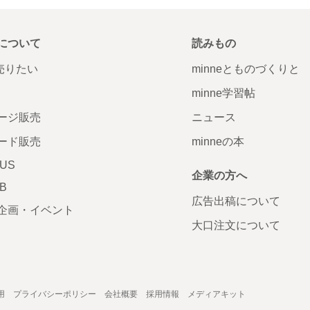
について
読みもの
で売りたい
minneとものづくりと
minne学習帖
ージ販売
ニュース
ード販売
minneの本
LUS
企業の方へ
AB
広告出稿について
企画・イベント
大口注文について
用
プライバシーポリシー
会社概要
採用情報
メディアキット