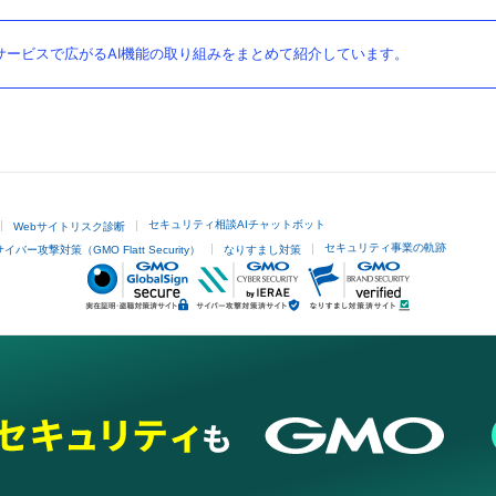
ービスで広がるAI機能の取り組みをまとめて紹介しています。
セキュリティ相談AIチャットボット
Webサイトリスク診断
セキュリティ事業の軌跡
サイバー攻撃対策（GMO Flatt Security）
なりすまし対策