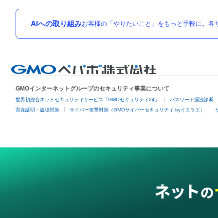
AIへの取り組み
お客様の「やりたいこと」をもっと手軽に。各サ
GMOインターネットグループのセキュリティ事業について
世界初総合ネットセキュリティサービス「GMOセキュリティ24」
パスワード漏洩診断
実在証明・盗聴対策
サイバー攻撃対策（GMOサイバーセキュリティ byイエラエ）