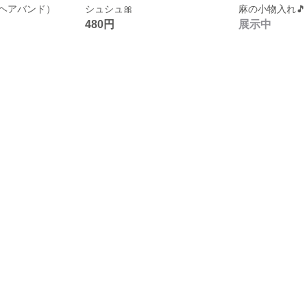
（ヘアバンド）
シュシュ🎀
麻の小物入れ🎵
480円
展示中