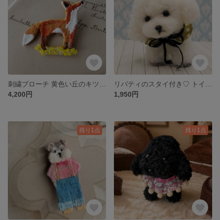
刺繍ブローチ 黄色い丘のキツネ -空を見上げて-
リバティのスタイ付き♡ トイプードルのミルク モールドール
4,200円
1,950円
残り1点
残り1点