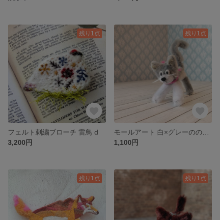
残り1点
残り1点
フェルト刺繍ブローチ 雷鳥 d
モールアート 白×グレーののびのび猫ちゃん
3,200円
1,100円
残り1点
残り1点