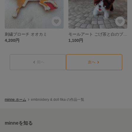
刺繍ブローチ オオカミ
モールアート ごげ茶と白のブサ猫ちゃん
4,200円
1,100円
前へ
次へ
minne ホーム
embroidery & doll fika の作品一覧
minneを知る