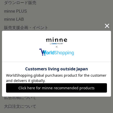
ダウンロード販売
minne PLUS
minne LAB
販売支援企画・イベント
読みもの
minneとものづくりと
minne学習帖
ニュース
minneの本
企業の方へ
広告出稿について
大口注文について