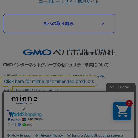
コーポレートサイト
採用サイト
AIへの取り組み
GMOインターネットグループのセキュリティ事業について
世界初総合ネットセキュリティサービス「GMOセキュリティ24」
パスワード漏洩診断
Webサイトリスク診断
セキュリティ相談AIチャットボット
実在証明・盗聴対策
サイバー攻撃対策（GMOサイバーセキュリティ byイエラエ）
サイバー攻撃対策（GMO Flatt Security）
なりすまし対策
セキュリティ事業の軌跡