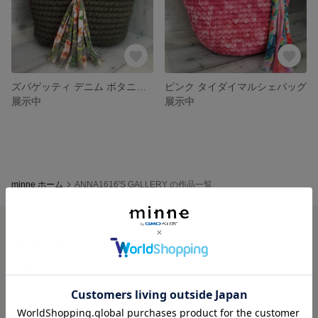
ズパゲッティ デニム ボタニカルバッグ
ピンク タイダイマルシェバッグ
展示中
展示中
minne ホーム
ANNA1616'S GALLERY の作品一覧
minneを知る
minneについて
minneで買いたい
作品をさがす