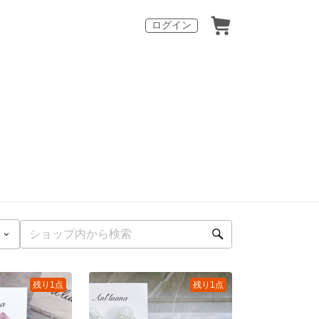
ログイン
残り1点
残り1点