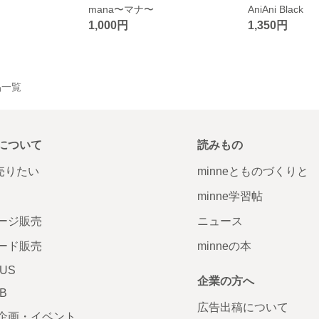
mana〜マナ〜
AniAni Black
1,000円
1,350円
作品一覧
について
読みもの
で売りたい
minneとものづくりと
minne学習帖
ージ販売
ニュース
ード販売
minneの本
LUS
企業の方へ
AB
広告出稿について
企画・イベント