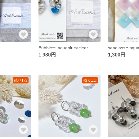
Bubble〜 aquablue×clear
seaglass〜squa
1,980円
1,300円
残り1点
残り1点