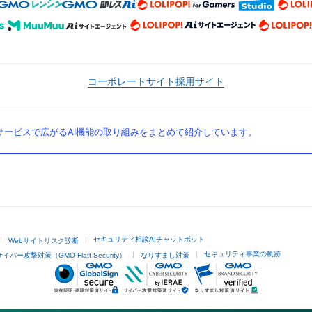
コーポレートサイト
採用サイト
ービスで広がるAI機能の取り組みをまとめて紹介しています。
セキュリティ相談AIチャットボット
Webサイトリスク診断
セキュリティ事業の軌跡
サイバー攻撃対策（GMO Flatt Security）
なりすまし対策