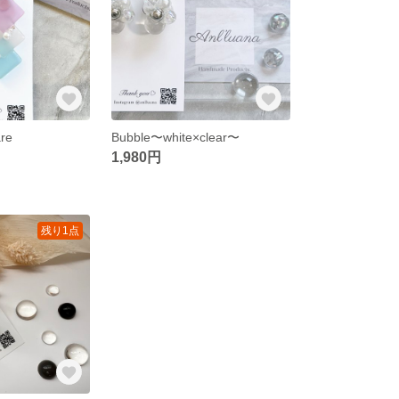
re
Bubble〜white×clear〜
1,980円
残り1点