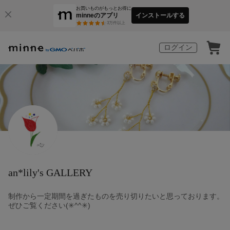
お買いものがもっとお得に
minneのアプリ
インストールする
3
万件以上
ログイン
an*lily's GALLERY
制作から一定期間を過ぎたものを売り切りたいと思っております。
ぜひご覧ください(✳︎^^✳︎)