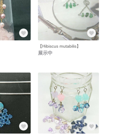
【Hibiscus mutabilis】
展示中