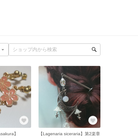
asakura】
【Lagenaria siceraria】第2楽章