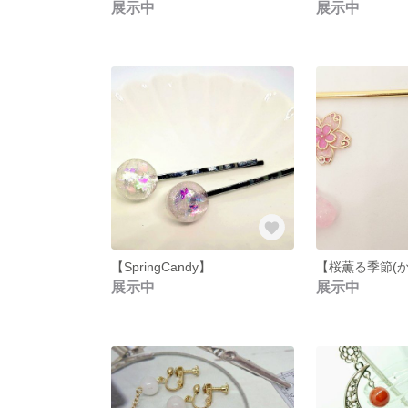
展示中
展示中
【SpringCandy】
【桜薫る季節(か
展示中
展示中