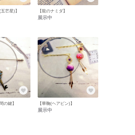
(五芒星)】
【龍のナミダ】
展示中
間の鍵】
【華鞠(ヘアピン)】
展示中