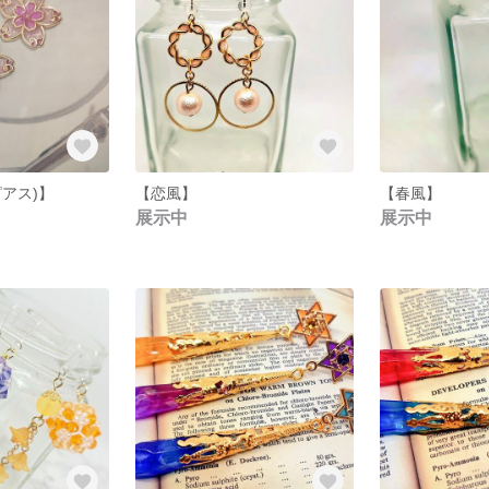
アス)】
【恋風】
【春風】
展示中
展示中