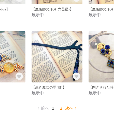
idus】
【魔術師の形見(六芒星)】
【魔術師の形見
展示中
展示中
】
【黒き魔女の罪(簪)】
【閉ざされた時
展示中
展示中
前へ
1
2
次へ