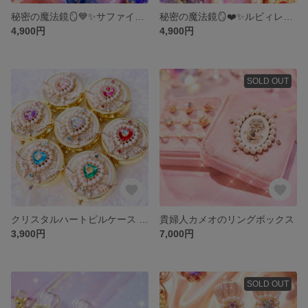
秘密の魔法鏡🪞💙✨サファイアブルー✨魔法少女✨魔女っ子✨
秘密の魔法鏡🪞❤️✨ルビィレッド
4,900円
4,900円
SOLD OUT
クリスタルハートピルケース 💎全7色✨魔法少女、魔女っ子
貴婦人カメオのリングボックス
3,900円
7,000円
SOLD OUT