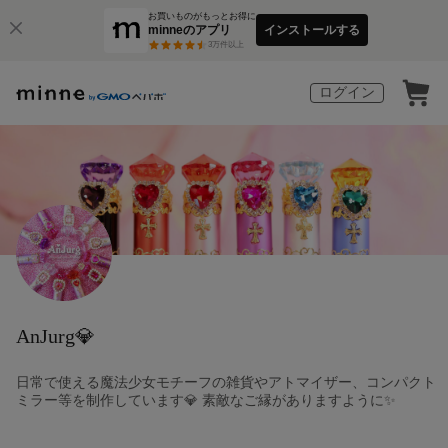
お買いものがもっとお得に
minneのアプリ
インストールする
3
万件以上
ログイン
AnJurg💎
日常で使える魔法少女モチーフの雑貨やアトマイザー、コンパクト
ミラー等を制作しています💎 素敵なご縁がありますように✨