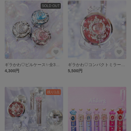
SOLD OUT
ギラかわ♡ピルケース✨全3色✨Y2K×魔法少女
ギラかわ♡コンパクトミラー✨全3色✨Y2K×魔法少女
4,300円
5,500円
残り1点