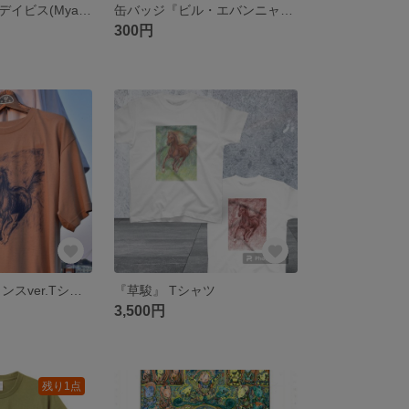
『ミャイルス・デイビス(Myailes Davis )』Tシャツ
缶バッジ『ビル・エバンニャ(Bill・Evanya)』
300円
『草駿』 ラビリンスver.Tシャツ
『草駿』 Tシャツ
3,500円
残り1点