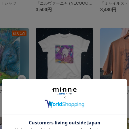
0』 Tシャツ
『ニルヴァーニャ (NECOOOMIND)猫の気持ち』Tシャツ
3,500円
3,480円
残り1点
『ヒデオとロコのおはなし』絵本ポストカード
『七夕に願いを』 パステル画 Tシャツ
3,500円
3,500円