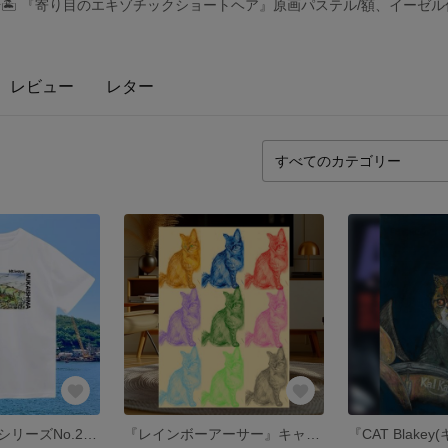
🏝️ 『寄り目のエキゾチックショートヘア』原画パステル/額、イーゼ
レビュー
レター
『岩屋山』向島シリーズNo.2 ドライTシャツ
『レインボーアーサー』キャンバスプリント