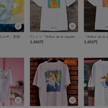
『猫天使ラニャエル🪽』原画/カラーインク 筆
Tシャツ『Arthur de la zapatería Ueda. (ウエダ靴店のアーサー氏) 』【Gato de Onomichi(尾道の猫)】
3,480円
3,480円
残り1点