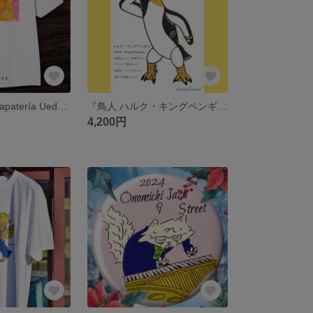
『Arthur de la zapatería Ueda. (ウエダ靴店のアーサー氏) 』【Gato de Onomichi(尾道の猫)】 レッドTシャツ/トレーナー
『鳥人 ハルク・キングペンギン 一番！』 アニマルプロレスTシャツ
4,200円