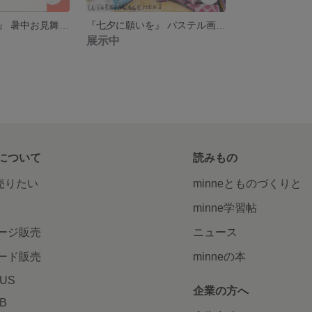
『七夕に願いを』 暑中お見舞いポストカード 2枚セット
『七夕に願いを』 パステル画 原画
展示中
について
読みもの
で売りたい
minneとものづくりと
minne学習帖
ージ販売
ニュース
ード販売
minneの本
LUS
企業の方へ
AB