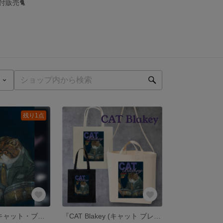
ル付販売🐈
残り1点
『CAT Blakey(キャット・ブレイキー) 』原画 額付き
『CAT Blakey (キャット ブレイキー)』トートバッグML /ショルダー×トート2Wayバッグ(ポケット付) M