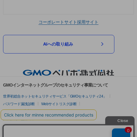
コーポレートサイト
採用サイト
AIへの取り組み
GMOインターネットグループのセキュリティ事業について
世界初総合ネットセキュリティサービス「GMOセキュリティ24」
パスワード漏洩診断
Webサイトリスク診断
セキュリティ相談AIチャットボット
実在証明・盗聴対策
サイバー攻撃対策（GMOサイバーセキュリティ byイエラエ）
サイバー攻撃対策（GMO Flatt Security）
なりすまし対策