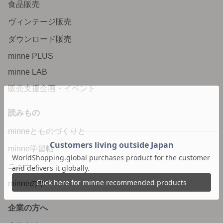
食品販売
ヴィンテージ販売
ダウンロード販売
minne PLUS
minne LAB
販売支援企画・イベント
読みもの
minneとものづくりと
minne学習帖
ニュース
minneの本
企業の方へ