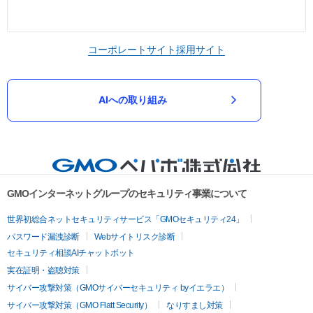
コーポレートサイト
採用サイト
AIへの取り組み
GMOインターネットグループのセキュリティ事業について
世界初総合ネットセキュリティサービス「GMOセキュリティ24」
パスワード漏洩診断
Webサイトリスク診断
セキュリティ相談AIチャットボット
実在証明・盗聴対策
サイバー攻撃対策（GMOサイバーセキュリティ byイエラエ）
サイバー攻撃対策（GMO Flatt Security）
なりすまし対策