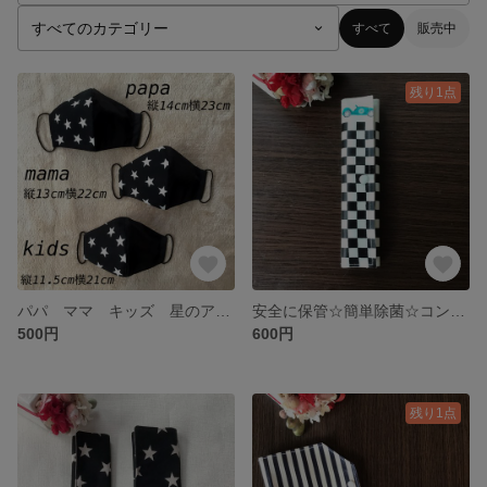
すべて
販売中
残り1点
パパ ママ キッズ 星のアシンメトリーマスク
安全に保管☆簡単除菌☆コンパクト☆ラミネートマスクケース （ジュニア用）
500円
600円
残り1点