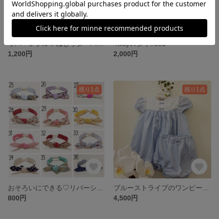
リバーシブル♡ねじりターバン#119
4wayスタイ#051
1,200円
2,000円
残り1点
残り1点
おそろいにできる♡リバーシブル♡ヘアーバンドベビー用#6
ブルーストライプのワンピース☆ブルマ付き#032
800円
4,500円