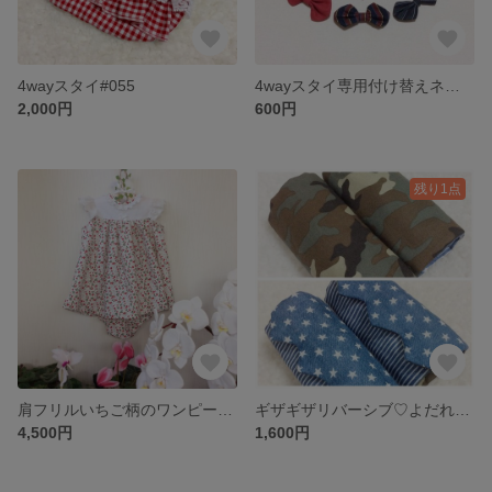
4wayスタイ#055
4wayスタイ専用付け替えネクタイ&蝶ネクタイ&リボン
2,000円
600円
残り1点
肩フリルいちご柄のワンピースブルマ付き#014
ギザギザリバーシブ♡よだれカバー #146
4,500円
1,600円