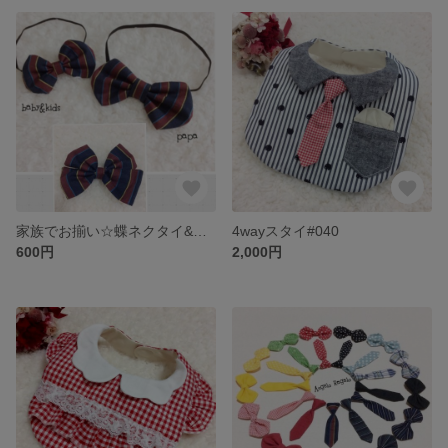
家族でお揃い☆蝶ネクタイ&リボン(baby&girl&boy用)
4wayスタイ#040
600円
2,000円