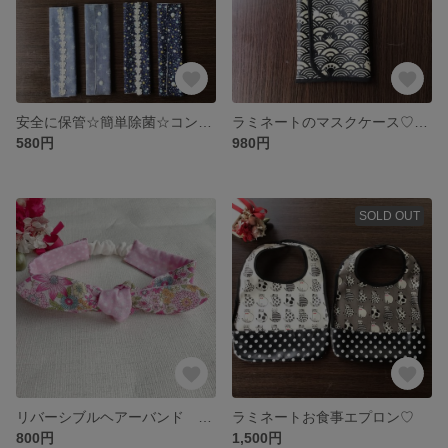
安全に保管☆簡単除菌☆コンパクト☆マスクケース
ラミネートのマスクケース♡福ニャン！♡
580円
980円
SOLD OUT
リバーシブルヘアーバンド ベビー用
ラミネートお食事エプロン♡
800円
1,500円