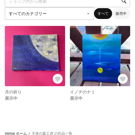
すべて
販売中
月の祈り
イノチのナミ
展示中
展示中
minne ホーム
天使の森工房 の作品一覧