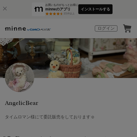
お買いものがもっとお得に
minneのアプリ
インストールする
3
万件以上
ログイン
AngelicBear
タイムロマン様にて委託販売をしております☺️