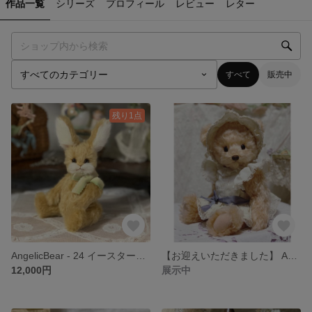
作品一覧
シリーズ
プロフィール
レビュー
レター
すべて
販売中
残り1点
AngelicBear - 24 イースターうさぎ 茶色
【お迎えいただきました】 Angelic Bear 26 -春の少女- 38cm テディベア
12,000円
展示中