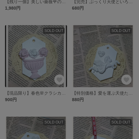
【残り一個】美しい薔薇🌹のフレーム♥オブジェ&アロマストーン
【完売】ぷっくり天使といろんなお花♥のアロマストーン
1,980円
680円
SOLD OUT
SOLD OUT
【現品限り】春色🌸クラシカルなピンクの花瓶💐アロマストーン
【特別価格】愛を運ぶ天使たち♥アロマストーン
900円
880円
SOLD OUT
SOLD OUT