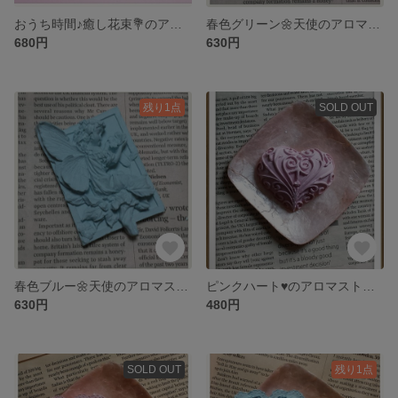
おうち時間♪癒し花束💐のアロマストーン
春色グリーン🌼天使のアロマストーン
680円
630円
残り1点
SOLD OUT
春色ブルー🌼天使のアロマストーン
ピンクハート♥のアロマストーン
630円
480円
SOLD OUT
残り1点