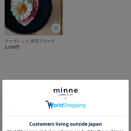
マーガレット 布花ブローチ
1,200円
minne ホーム
ANGEL413'S GALLERY の作品一覧
minneを知る
minneについて
minneで買いたい