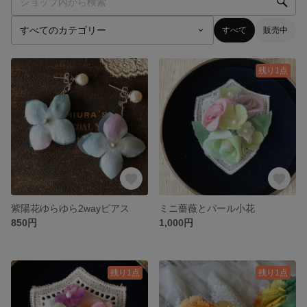
すべて
販売中
残り1点
紫陽花ゆらゆら2wayピアス
ミニ薔薇とパール小花
850円
1,000円
残り1点
残り1点