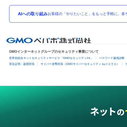
AIへの取り組み
お客様の「やりたいこと」をもっと手軽に。各サ
GMOインターネットグループのセキュリティ事業について
世界初総合ネットセキュリティサービス「GMOセキュリティ24」
パスワード漏洩診断
実在証明・盗聴対策
サイバー攻撃対策（GMOサイバーセキュリティ byイエラエ）