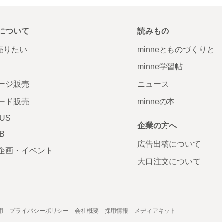
について
読みもの
で売りたい
minneとものづくりと
minne学習帖
ージ販売
ニュース
ード販売
minneの本
LUS
企業の方へ
AB
広告出稿について
企画・イベント
大口注文について
用
プライバシーポリシー
会社概要
採用情報
メディアキット