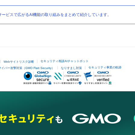
ービスで広がるAI機能の取り組みをまとめて紹介しています。
セキュリティ相談AIチャットボット
Webサイトリスク診断
セキュリティ事業の軌跡
サイバー攻撃対策（GMO Flatt Security）
なりすまし対策