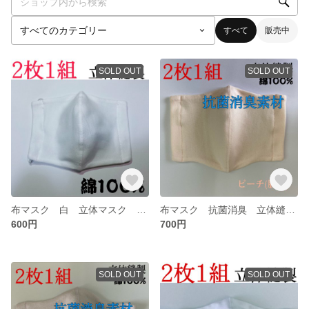
すべて
販売中
SOLD OUT
SOLD OUT
布マスク 白 立体マスク 夏用マスク 綿100%縫製マスク 吸水速乾生地を使用しているのでこれからの時期に最適です 小さめ
布マスク 抗菌消臭 立体縫製 抗菌マスク 立体マスクピーチ(肌色)
600円
700円
SOLD OUT
SOLD OUT