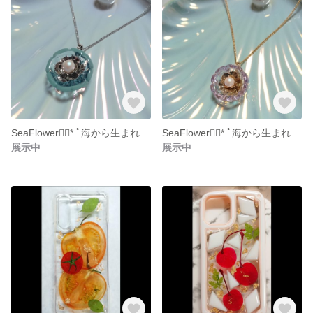
SeaFlower❁⃘*.ﾟ海から生まれたお花❁⃘*.ﾟ（シャボンミント）
SeaFlower❁⃘*.ﾟ海から生まれたお花❁⃘*.ﾟ（シャインパープル）
展示中
展示中