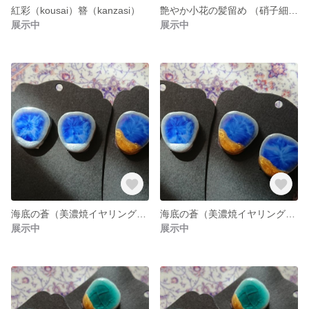
紅彩（kousai）簪（kanzasi）
艶やか小花の髪留め （硝子細工）
展示中
展示中
海底の蒼（美濃焼イヤリング）ホワイトシルバー
海底の蒼（美濃焼イヤリング）ゴールド
展示中
展示中