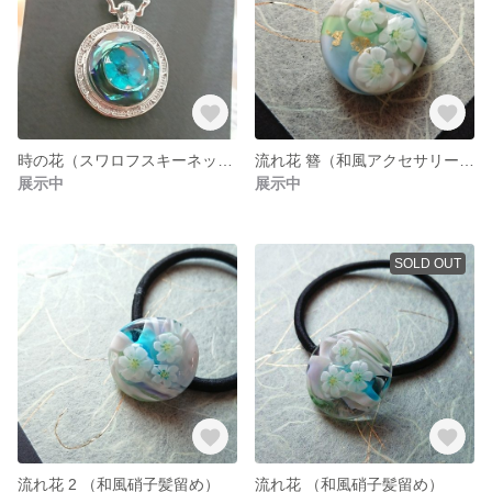
時の花（スワロフスキーネックレス）
流れ花 簪（和風アクセサリー簪 硝子細工）
展示中
展示中
SOLD OUT
流れ花 2 （和風硝子髪留め）
流れ花 （和風硝子髪留め）