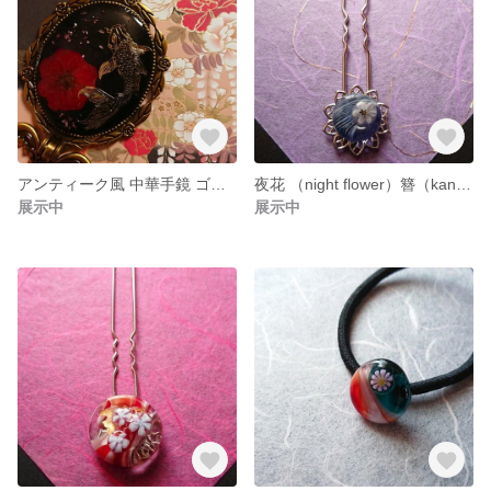
アンティーク風 中華手鏡 ゴールド
夜花 （night flower）簪（kanzasi）
展示中
展示中