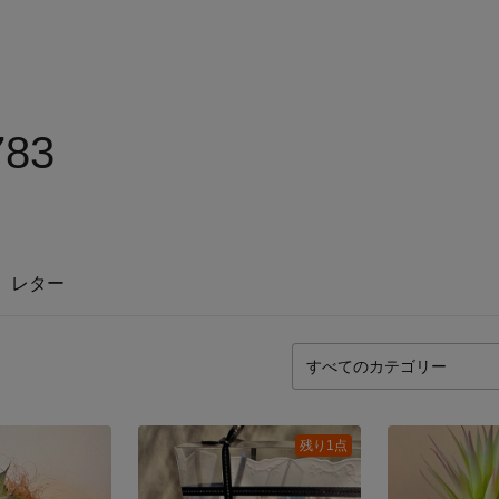
783
レター
残り1点