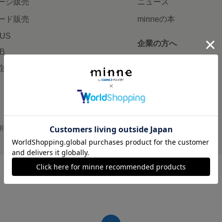
ージ販売
ニュース
ード販売
minneの本
LUS
企業の方へ
AB
広告出稿について
企画・イベント
大口注文について
用
プライバシーポリシー
会社概要
採用情報
メディアキット
©GMO Pepabo, Inc. All rights reserved.