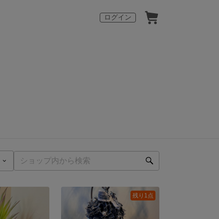
ログイン
残り1点