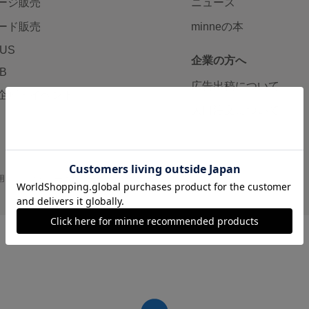
ージ販売
ニュース
ード販売
minneの本
LUS
企業の方へ
AB
広告出稿について
企画・イベント
大口注文について
用
プライバシーポリシー
会社概要
採用情報
メディアキット
©GMO Pepabo, Inc. All rights reserved.