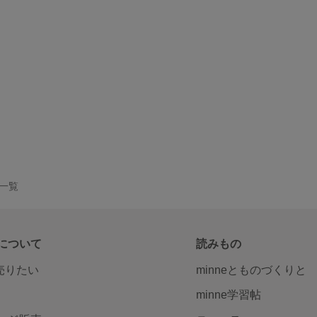
品一覧
について
読みもの
で売りたい
minneとものづくりと
minne学習帖