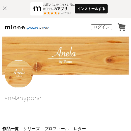
お買いものがもっとお得に
minneのアプリ
インストールする
3
万件以上
ログイン
anelabypono
作品一覧
シリーズ
プロフィール
レター