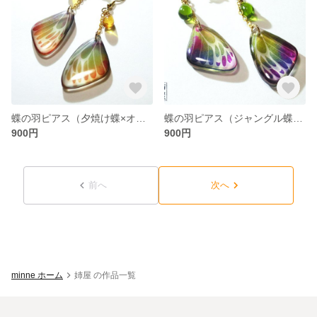
蝶の羽ピアス（夕焼け蝶×オレンジ）
蝶の羽ピアス（ジャングル蝶×若草）
900円
900円
前へ
次へ
minne ホーム
姉屋 の作品一覧