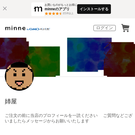
お買いものがもっとお得に
minneのアプリ
インストールする
3
万件以上
ログイン
姉屋
ご注文の前に当店のプロフィールを一読ください ご質問などござ
いましたらメッセージからお願いいたします