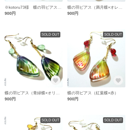
※kotoru73様 蝶の羽ピアス（緑赤蝶×橙縞）
蝶の羽ピアス（満月蝶×オレンジ）
900円
900円
SOLD OUT
SOLD OUT
蝶の羽ピアス（青緑蝶×オリーブラスター）
蝶の羽ピアス（紅葉蝶×赤）
900円
900円
SOLD OUT
SOLD OUT