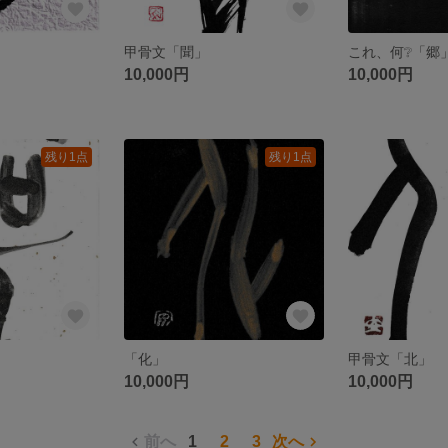
甲骨文「聞」
これ、何❔「郷
10,000円
10,000円
残り1点
残り1点
「化」
甲骨文「北」
10,000円
10,000円
前へ
1
2
3
次へ