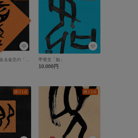
青銅器の文字である金文の「童」
甲骨文「如」
10,000円
残り1点
残り1点