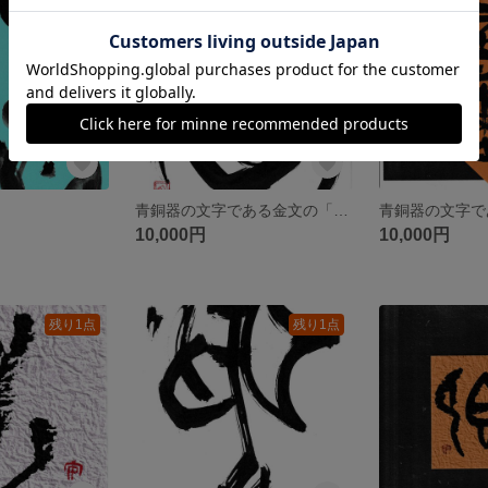
青銅器の文字である金文の「道」
10,000円
10,000円
残り1点
残り1点