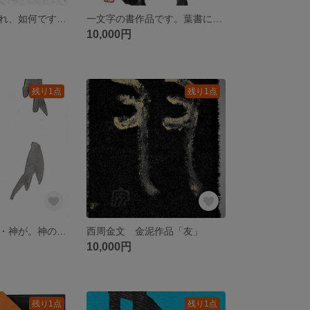
一文字作品、これ、如何ですか。青銅器の文字である金文（きんぶん）の「卒」を書いています。
一文字の書作品です。葉書に書いております。
10,000円
残り1点
残り1点
降りてきた・・・神が。神の降臨の古代文字なり
西周金文 金泥作品「友」
10,000円
残り1点
残り1点