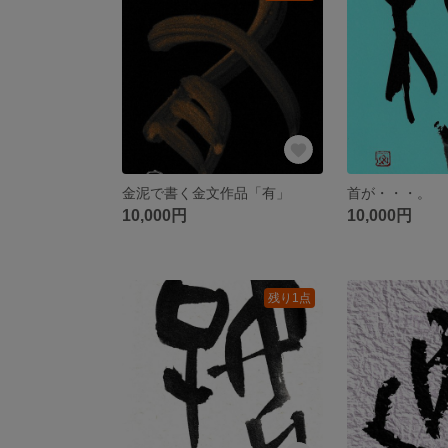
金泥で書く金文作品「有」
首が・・・。
10,000円
10,000円
残り1点