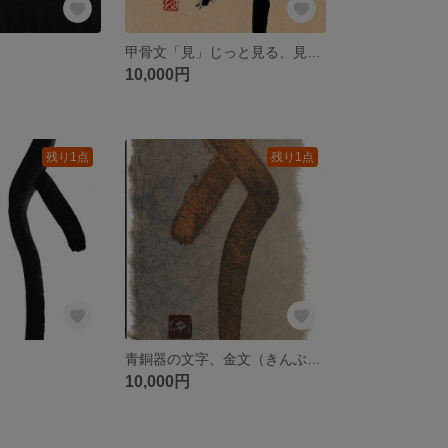
」
甲骨文「見」じっと見る、見続ける、いつまでも見続ける・・・
10,000円
残り1点
残り1点
青銅器の文字、金文（きんぶん）の「人」を、金泥で書す。「人」字は、人と人が助け合うことから出来た、いえいえ、違いますね。
10,000円